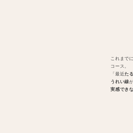
これまで
コース。
「最近
た
うれい線
実感でき