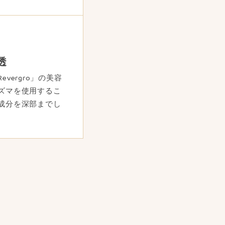
透
vergro」の美容
ズマを使用するこ
成分を深部までし