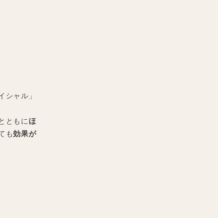
イシャル」
とともに
ほ
ても
効果が